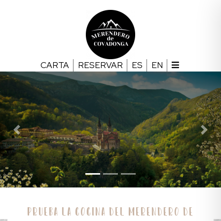
CARTA
RESERVAR
ES
EN
Previous
Nex
Prueba la cocina del merendero de